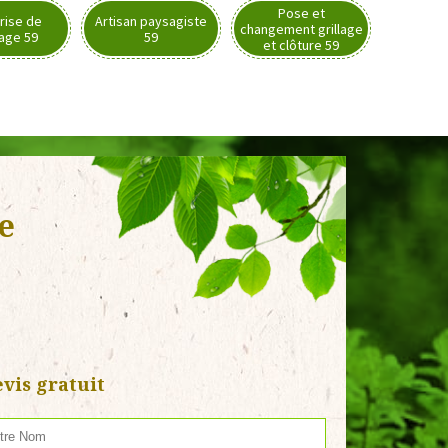
Pose et
rise de
Artisan paysagiste
changement grillage
nage 59
59
et clôture 59
ie
vis gratuit