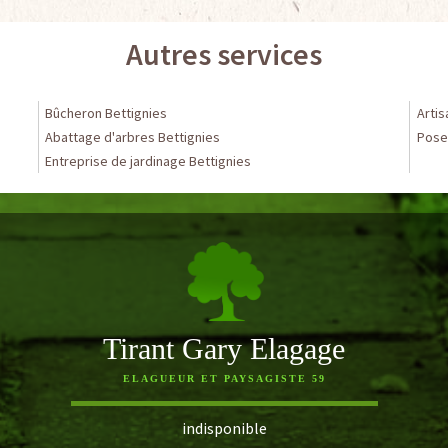
Autres services
Bûcheron Bettignies
Artis
Abattage d'arbres Bettignies
Pose 
Entreprise de jardinage Bettignies
Tirant Gary Elagage
ELAGUEUR ET PAYSAGISTE 59
indisponible