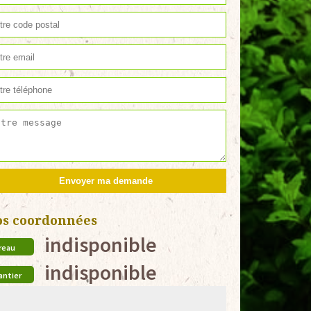
os coordonnées
indisponible
reau
indisponible
antier