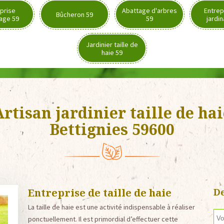
prise
Abattage d'arbres
Entrep
Bûcheron 59
age 59
59
jardi
Jardinier taille de
haie 59
rtisan jardinier taille de ha
Bettignies 59600
Entreprise de taille de haie
De
La taille de haie est une activité indispensable à réaliser
ponctuellement. Il est primordial d’effectuer cette