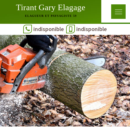
Tirant Gary Elagage
ELAGUEUR ET PAYSAGISTE 59
indisponible
indisponible