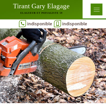
Tirant Gary Elagage
ELAGUEUR ET PAYSAGISTE 59
indisponible
indisponible