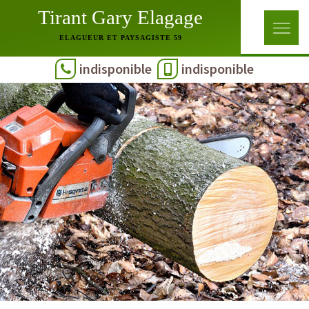
Tirant Gary Elagage
ELAGUEUR ET PAYSAGISTE 59
indisponible
indisponible