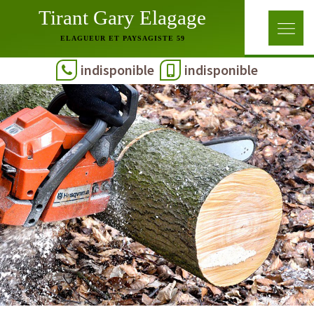
Tirant Gary Elagage
ELAGUEUR ET PAYSAGISTE 59
indisponible
indisponible