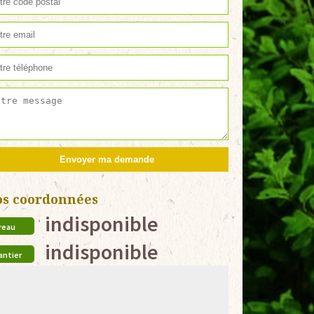
os coordonnées
indisponible
reau
indisponible
antier