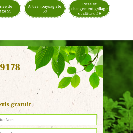
Pose et
rise de
Artisan paysagiste
changement grillage
nage 59
59
et clôture 59
59178
vis gratuit