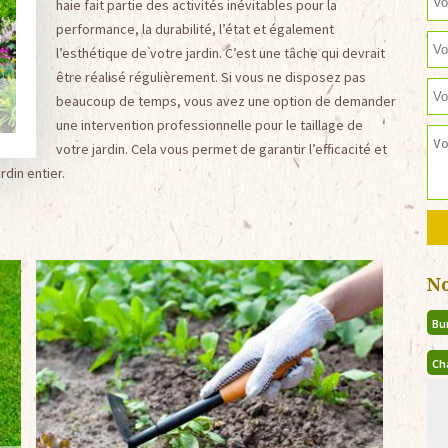
haie fait partie des activités inévitables pour la
performance, la durabilité, l’état et également
l’esthétique de votre jardin. C’est une tâche qui devrait
être réalisé régulièrement. Si vous ne disposez pas
beaucoup de temps, vous avez une option de demander
une intervention professionnelle pour le taillage de
votre jardin. Cela vous permet de garantir l’efficacité et
rdin entier.
N
Bu
Ch