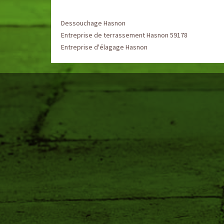
Dessouchage Hasnon
Entreprise de terrassement Hasnon 59178
Entreprise d'élagage Hasnon