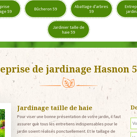
prise
Abattage d'arbres
Entrep
Bûcheron 59
age 59
59
jardi
Jardinier taille de
haie 59
eprise de jardinage Hasnon 
Jardinage taille de haie
De
Pour viser une bonne présentation de votre jardin, il faut
assurer que tous les entretiens indispensables pour le
jardin soient réalisés ponctuellement. Et le taillage de