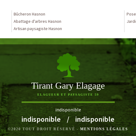
Bûcheron Hasnon
Pose 
Abattage d'arbres Hasnon
Jardi
Artisan paysagiste Hasnon
Tirant Gary Elagage
ELAGUEUR ET PAYSAGISTE 59
indisponible
indisponible
/
indisponible
©2020 TOUT DROIT RÉSERVÉ -
MENTIONS LÉGALES