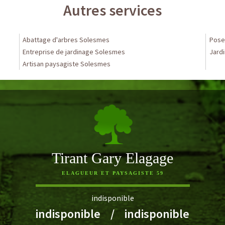
Autres services
Abattage d'arbres Solesmes
Pose
Entreprise de jardinage Solesmes
Jardi
Artisan paysagiste Solesmes
Tirant Gary Elagage
ELAGUEUR ET PAYSAGISTE 59
indisponible
indisponible
/
indisponible