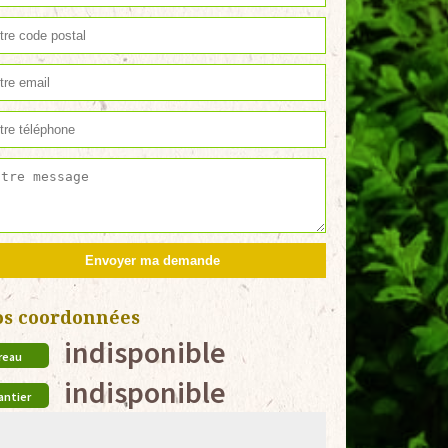
os coordonnées
indisponible
reau
indisponible
antier