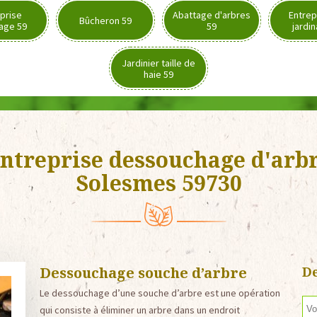
prise
Abattage d'arbres
Entrep
Bûcheron 59
age 59
59
jardi
Jardinier taille de
haie 59
ntreprise dessouchage d'arb
Solesmes 59730
Dessouchage souche d’arbre
De
Le dessouchage d’une souche d’arbre est une opération
qui consiste à éliminer un arbre dans un endroit