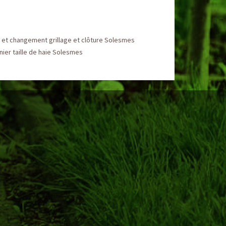
 et changement grillage et clôture Solesmes
nier taille de haie Solesmes