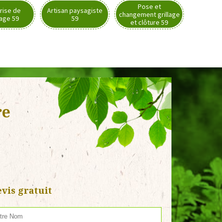
Pose et
rise de
Artisan paysagiste
changement grillage
nage 59
59
et clôture 59
re
vis gratuit