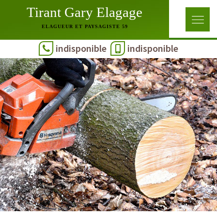
Tirant Gary Elagage
ELAGUEUR ET PAYSAGISTE 59
indisponible
indisponible