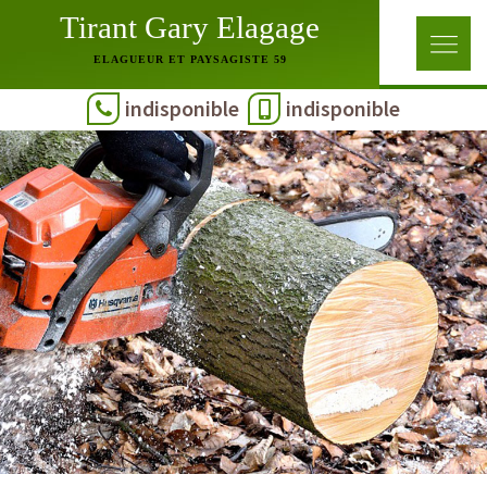
Tirant Gary Elagage
ELAGUEUR ET PAYSAGISTE 59
indisponible
indisponible