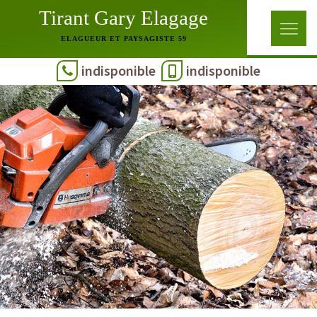
Tirant Gary Elagage
ELAGUEUR ET PAYSAGISTE 59
indisponible
indisponible