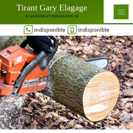
Tirant Gary Elagage
ELAGUEUR ET PAYSAGISTE 59
indisponible
indisponible